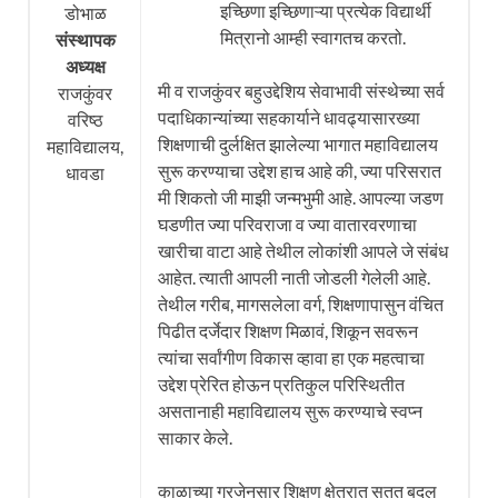
इच्छिणा इच्छिणाऱ्या प्रत्येक विद्यार्थी
डोभाळ
मित्रानो आम्ही स्वागतच करतो.
संस्थापक
अध्यक्ष
मी व राजकुंवर बहुउद्देशिय सेवाभावी संस्थेच्या सर्व
राजकुंवर
पदाधिकान्यांच्या सहकार्याने धावढ्यासारख्या
वरिष्ठ
शिक्षणाची दुर्लक्षित झालेल्या भागात महाविद्यालय
महाविद्यालय,
सुरू करण्याचा उद्देश हाच आहे की, ज्या परिसरात
धावडा
मी शिकतो जी माझी जन्मभुमी आहे. आपल्या जडण
घडणीत ज्या परिवराजा व ज्या वातारवरणाचा
खारीचा वाटा आहे तेथील लोकांशी आपले जे संबंध
आहेत. त्याती आपली नाती जोडली गेलेली आहे.
तेथील गरीब, मागसलेला वर्ग, शिक्षणापासुन वंचित
पिढीत दर्जेदार शिक्षण मिळावं, शिकून सवरून
त्यांचा सर्वांगीण विकास व्हावा हा एक महत्वाचा
उद्देश प्रेरित होऊन प्रतिकुल परिस्थितीत
असतानाही महाविद्यालय सुरू करण्याचे स्वप्न
साकार केले.
काळाच्या गरजेनुसार शिक्षण क्षेत्रात सतत बदल